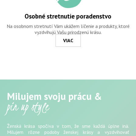
Osobné stretnutie poradenstvo
Na osobnom stretnutí Vám ukážem líčenie a produkty, ktoré
vyzdvihujú Vašu prirodzenú krásu.
VIAC
Milujem svoju prácu &
pin up style
Ženská krása spočíva v tom, že sme každá úplne iná.
Milujem rôzne podoby ženskej krásy a vyzdvihovať