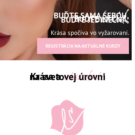
Lucid.
BUĎTE SAMA SEBOU,
BUĎTE
BUĎTE JEDINEČNÁ,
Krása spočíva vo vyžarovaní.
REGISTRÁCIA NA AKTUÁLNE KURZY
sebavedomie
Krása a
na svetovej úrovni