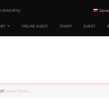
Slove
H ÚDAJOV
FAQ
ŽBY
ONLINE KURZY
ESHOP
KURZY
piť
Denné líčenie
.