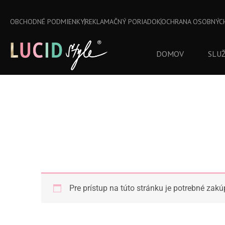
Preskočiť
na
OBCHODNÉ PODMIENKY
REKLAMAČNÝ PORIADOK
OCHRANA OSOBNÝC
obsah
DOMOV
SLU
Pre prístup na túto stránku je potrebné zakú