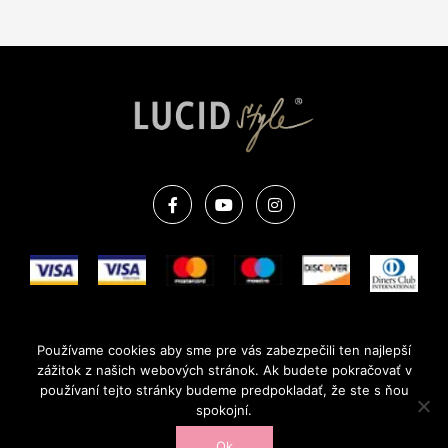
F
Y
I
a
o
n
c
u
s
e
t
t
b
u
a
o
b
g
o
e
r
k
a
m
OBCHODNÉ PODMIENKY
REKLAMAČNÝ PORIADOK
Používame cookies aby sme pre vás zabezpečili ten najlepší
OCHRANA OSOBNÝCH ÚDAJOV
FAQ
zážitok z našich webových stránok. Ak budete pokračovať v
používaní tejto stránky budeme predpokladať, že ste s ňou
COPYRIGHT © 2022 WWW.LUCIDSTYLE.SK | VYTVORILI V
OWI
spokojní.
CREATIVE
Ok