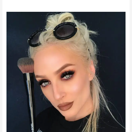
KURZ
VIZÁŽISTICKÝ
PRE
ZAČIATOČNÍKOV,
17-
18.jún
2019,
Bratislava