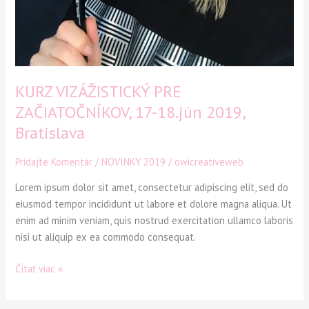
KURZ VIZÁŽISTICKÝ PRE
ZAČIATOČNÍKOV, 17-18.jún 2019,
Bratislava
Pridajte Komentár
/
NOVINKY 2019
/
owicreativeweb
Lorem ipsum dolor sit amet, consectetur adipiscing elit, sed do
eiusmod tempor incididunt ut labore et dolore magna aliqua. Ut
enim ad minim veniam, quis nostrud exercitation ullamco laboris
nisi ut aliquip ex ea commodo consequat.
Čítať viac »