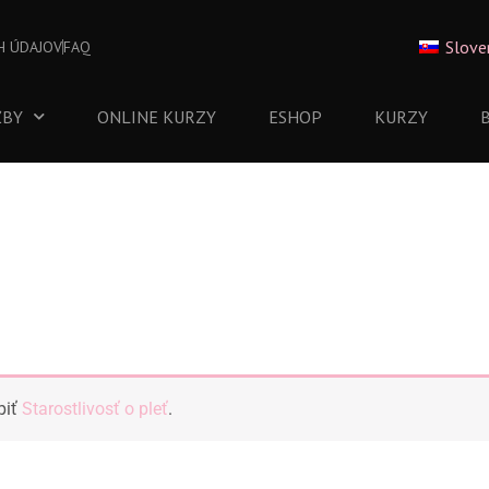
Slove
H ÚDAJOV
FAQ
ŽBY
ONLINE KURZY
ESHOP
KURZY
piť
Starostlivosť o pleť
.