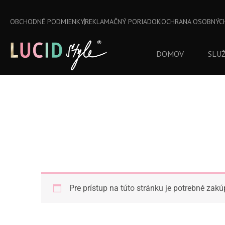
Preskočiť
na
OBCHODNÉ PODMIENKY
REKLAMAČNÝ PORIADOK
OCHRANA OSOBNÝC
obsah
DOMOV
SLU
Pre prístup na túto stránku je potrebné zakú