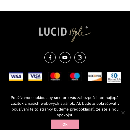
F
Y
I
a
o
n
c
u
s
e
t
t
b
u
a
o
b
g
o
e
r
k
a
m
OBCHODNÉ PODMIENKY
REKLAMAČNÝ PORIADOK
Používame cookies aby sme pre vás zabezpečili ten najlepší
OCHRANA OSOBNÝCH ÚDAJOV
FAQ
zážitok z našich webových stránok. Ak budete pokračovať v
používaní tejto stránky budeme predpokladať, že ste s ňou
COPYRIGHT © 2022 WWW.LUCIDSTYLE.SK | VYTVORILI V
OWI
spokojní.
CREATIVE
Ok