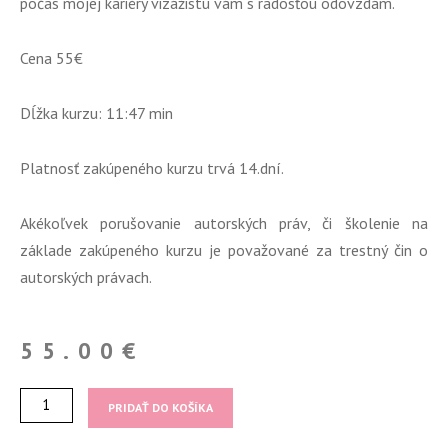
počas mojej kariéry vizážistu vám s radosťou odovzdám.
Cena 55€
Dĺžka kurzu: 11:47 min
Platnosť zakúpeného kurzu trvá 14.dní.
Akékoľvek porušovanie autorských práv, či školenie na
základe zakúpeného kurzu je považované za trestný čin o
autorských právach.
55.00
€
množstvo
PRIDAŤ DO KOŠÍKA
Starostlivosť
o