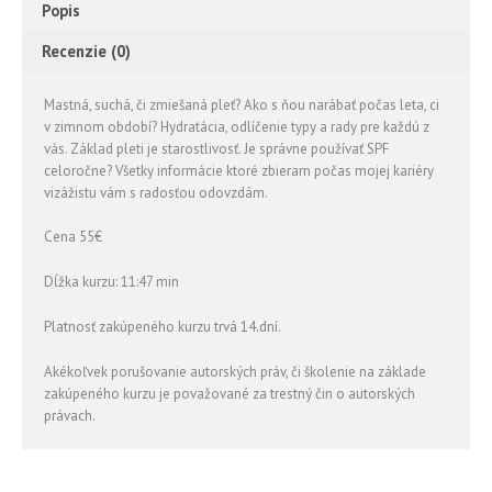
Popis
Recenzie (0)
Mastná, suchá, či zmiešaná pleť? Ako s ňou narábať počas leta, ci
v zimnom období? Hydratácia, odlíčenie typy a rady pre každú z
vás. Základ pleti je starostlivosť. Je správne používať SPF
celoročne? Všetky informácie ktoré zbieram počas mojej kariéry
vizážistu vám s radosťou odovzdám.
Cena 55€
Dĺžka kurzu: 11:47 min
Platnosť zakúpeného kurzu trvá 14.dní.
Akékoľvek porušovanie autorských práv, či školenie na základe
zakúpeného kurzu je považované za trestný čin o autorských
právach.