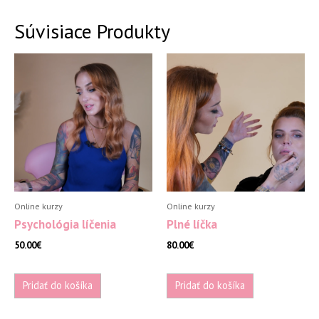
pleť
Súvisiace Produkty
Online kurzy
Online kurzy
Psychológia líčenia
Plné líčka
50.00
€
80.00
€
Pridať do košíka
Pridať do košíka