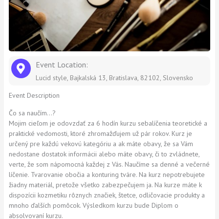
Event Location:
Lucid style, Bajkalská 13, Bratislava, 82102, Slovensko
Event Description
Čo sa naučím…?
Mojim cieľom je odovzdať za 6 hodín kurzu sebalíčenia teoretické a
praktické vedomosti, ktoré zhromažďujem už pár rokov. Kurz je
určený pre každú vekovú kategóriu a ak máte obavy, že sa Vám
nedostane dostatok informácii alebo máte obavy, či to zvládnete,
verte, že som nápomocná každej z Vás. Naučíme sa denné a večerné
líčenie. Tvarovanie obočia a konturing tváre. Na kurz nepotrebujete
žiadny materiál, pretože všetko zabezpečujem ja. Na kurze máte k
dispozícii kozmetiku rôznych značiek, štetce, odličovacie produkty a
mnoho ďalších pomôcok. Výsledkom kurzu bude Diplom o
absolvovaní kurzu.