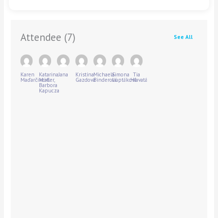
Attendee
(7)
See All
Karen
Katarina
Jana
Kristína
Michaela
Simona
Tia
Maďarčiková
Müller,
Gazdová
Binderová
Ľuptáková
Hlavatá
Barbora
Kapucza