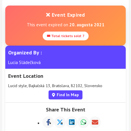
❌ Event Expired
This event expired on
20. augusta 2021
🎟 Total tickets sold: 7
Organized By :
Lucia Sládečková
Event Location
Lucid style, Bajkalská 13, Bratislava, 82102, Slovensko
Find In Map
Share This Event