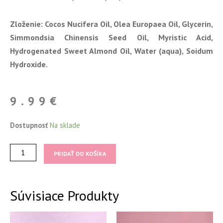
Zloženie: Cocos Nucifera Oil, Olea Europaea Oil, Glycerin,
Simmondsia Chinensis Seed Oil, Myristic Acid,
Hydrogenated Sweet Almond Oil, Water (aqua), Soidum
Hydroxide.
9.99
€
množstvo
Dostupnosť
Na sklade
Tvarovacie
mydlo
PRIDAŤ DO KOŠÍKA
na
obočie
Súvisiace Produkty
Tento