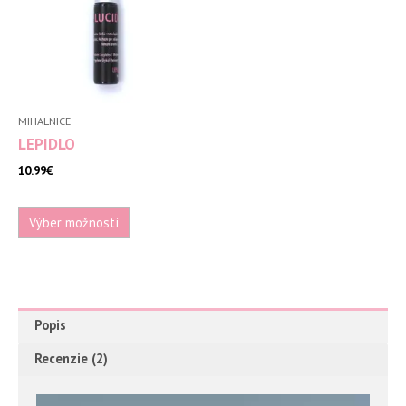
viacero
variantov.
Možnosti
si
môžete
vybrať
MIHALNICE
na
LEPIDLO
stránke
10.99
€
produktu.
Výber možností
Popis
Recenzie (2)
Video