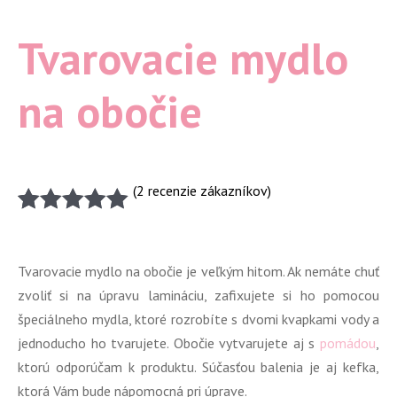
Tvarovacie mydlo
na obočie
(
2
recenzie zákazníkov)
Hodnotenie
2
5.00
z 5 na
základe
Tvarovacie mydlo na obočie je veľkým hitom. Ak nemáte chuť
zákazníckych
zvoliť si na úpravu lamináciu, zafixujete si ho pomocou
recenzií
špeciálneho mydla, ktoré rozrobíte s dvomi kvapkami vody a
jednoducho ho tvarujete. Obočie vytvarujete aj s
pomádou
,
ktorú odporúčam k produktu. Súčasťou balenia je aj kefka,
ktorá Vám bude nápomocná pri úprave.