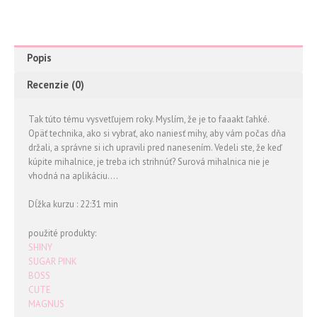
Popis
Recenzie (0)
Tak túto tému vysvetľujem roky. Myslím, že je to faaakt ľahké.
Opäť technika, ako si vybrať, ako naniesť mihy, aby vám počas dňa
držali, a správne si ich upravili pred nanesením. Vedeli ste, že keď
kúpite mihalnice, je treba ich strihnúť? Surová mihalnica nie je
vhodná na aplikáciu….
Dĺžka kurzu : 22:31 min
použité produkty:
SHINY
SUGAR PINK
BOSS
CUTE
MAGNUS