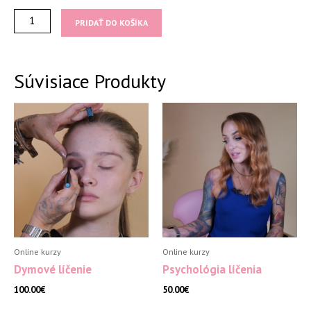
množstvo
PRIDAŤ DO KOŠÍKA
Lepenie
mihalníc
Súvisiace Produkty
Online kurzy
Online kurzy
Dymové líčenie
Psychológia líčenia
100.00
€
50.00
€